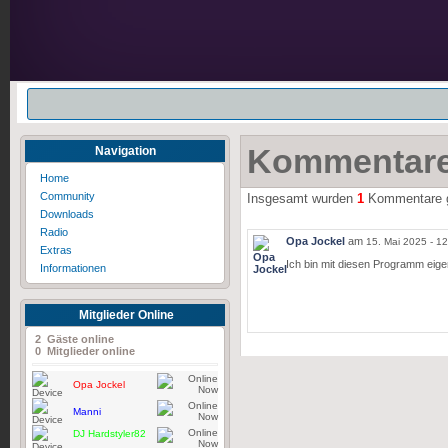
Kommentar
Navigation
Home
Community
Insgesamt wurden
1
Kommentare g
Downloads
Radio
Opa Jockel
am
15. Mai 2025 - 12
Extras
Ich bin mit diesen Programm eigen
Informationen
Mitglieder Online
2 Gäste online
0 Mitglieder online
Opa Jockel
Manni
DJ Hardstyler82