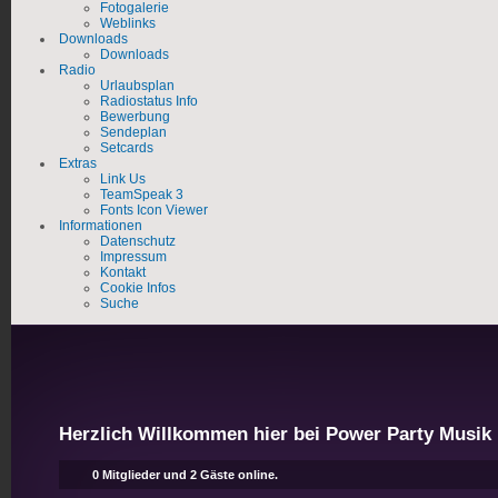
Fotogalerie
Weblinks
Downloads
Downloads
Radio
Urlaubsplan
Radiostatus Info
Bewerbung
Sendeplan
Setcards
Extras
Link Us
TeamSpeak 3
Fonts Icon Viewer
Informationen
Datenschutz
Impressum
Kontakt
Cookie Infos
Suche
Herzlich Willkommen hier bei Power Party Musik
0 Mitglieder und 2 Gäste online.