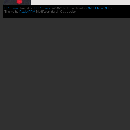
HP-Fusion
based on
PHP-Fusion
© 2026 Released under
GNU Affero GPL
v3
Theme by
Radio PPM
Modifiziert durch Opa Jockel