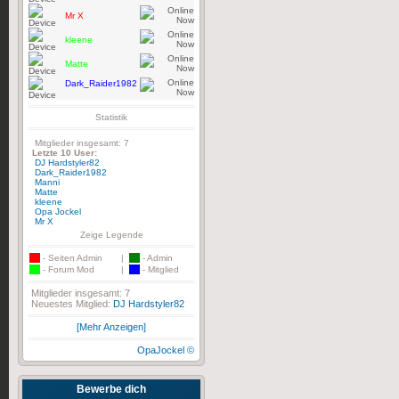
Mr X
kleene
Matte
Dark_Raider1982
Statistik
Mitglieder insgesamt: 7
Letzte 10 User:
DJ Hardstyler82
Dark_Raider1982
Manni
Matte
kleene
Opa Jockel
Mr X
Zeige Legende
- Seiten Admin
|
- Admin
- Forum Mod
|
- Mitglied
Mitglieder insgesamt: 7
Neuestes Mitglied:
DJ Hardstyler82
[Mehr Anzeigen]
OpaJockel ©
Bewerbe dich